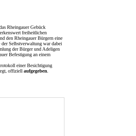
h das Rheingauer Gebück
erkenswert freiheitlichen
und den Rheingauer Bürgern eine
e der Selbstverwaltung war dabei
mmlung der Bürger und Adeligen
auer Befestigung an einem
Protokoll einer Besichtigung
t, offiziell
aufgegeben
.