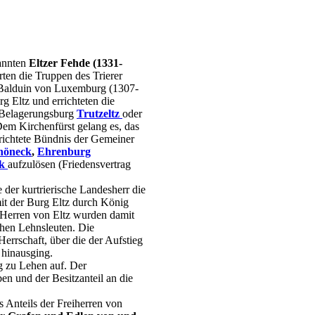
annten
Eltzer Fehde (1331-
ten die Truppen des Trierer
 Balduin von Luxemburg (1307-
g Eltz und errichteten die
 Belagerungsburg
Trutzeltz
oder
Dem Kirchenfürst gelang es, das
richtete Bündnis der Gemeiner
höneck
,
Ehrenburg
k
aufzulösen (Friedensvertrag
 der kurtrierische Landesherr die
t der Burg Eltz durch König
 Herren von Eltz wurden damit
chen Lehnsleuten. Die
errschaft, über die der Aufstieg
 hinausging.
rg zu Lehen auf. Der
en und der Besitzanteil an die
 Anteils der Freiherren von