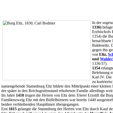
In der sogen
1336)
belager
Erzbischofs
1354) die Bur
benachbarte
Baldeneltz. 
gegen ihn ge
von
Eltz,
Sc
und
Waldec
1336/37).
1354
erlangte
Belehnung mi
Karl IV. Die
zu kurtrieris
namengebende Stammburg Eltz bildete den Mittelpunkt einer kleinen H
der später in den Reichsgrafenstand erhobenen Familie allerdings weit
Im Jahre
1410
trugen die Herren von Eltz dem Trierer Erzstift die Bu
Familienzweig Eltz mit den Büffelhörnern war bereits 1440 ausgestorb
beiden verbleibenden Hauptlinien übergegangen.
Erst
1815
gelangte die Stammburg der Herren von Eltz durch Kauf des