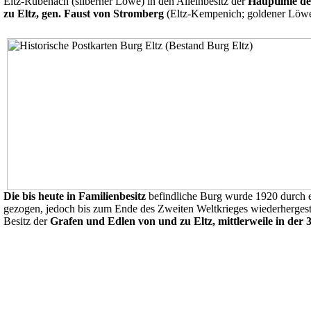
Eltz-Rübenach (silberner Löwe) in den Alleinbesitz der
Hauptlinie d
zu Eltz, gen. Faust von Stromberg
(Eltz-Kempenich; goldener Löwe
Die bis heute in Familienbesitz
befindliche Burg wurde 1920 durch e
gezogen, jedoch bis zum Ende des Zweiten Weltkrieges wiederhergestel
Besitz der
Grafen und Edlen von und zu Eltz, mittlerweile in der 