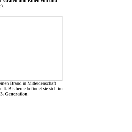
er Grafen und Edlen von und
).
inen Brand in Mitleidenschaft
lt. Bis heute befindet sie sich im
33. Generation.