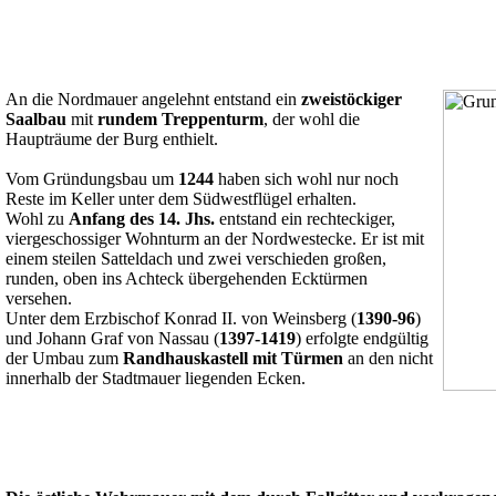
An die Nordmauer angelehnt entstand ein
zweistöckiger
Saalbau
mit
rundem Treppenturm
, der wohl die
Haupträume der Burg enthielt.
Vom Gründungsbau um
1244
haben sich wohl nur noch
Reste im Keller unter dem Südwestflügel erhalten.
Wohl zu
Anfang des 14. Jhs.
entstand ein rechteckiger,
viergeschossiger Wohnturm an der Nordwestecke. Er ist mit
einem steilen Satteldach und zwei verschieden großen,
runden, oben ins Achteck übergehenden Ecktürmen
versehen.
Unter dem Erzbischof Konrad II. von Weinsberg (
1390-96
)
und Johann Graf von Nassau (
1397-1419
) erfolgte endgültig
der Umbau zum
Randhauskastell mit Türmen
an den nicht
innerhalb der Stadtmauer liegenden Ecken.