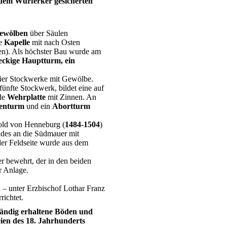
ndem Wurferker gesicherten
ewölben
über Säulen
ie
Kapelle
mit nach Osten
en). Als höchster Bau wurde am
eckige Hauptturm, ein
vier Stockwerke mit Gewölbe.
ünfte Stockwerk, bildet eine auf
de
Wehrplatte
mit Zinnen. An
penturm
und ein
Abortturm
hold von Henneburg (
1484-1504
)
des an die Südmauer mit
er Feldseite wurde aus dem
 bewehrt, der in den beiden
er Anlage.
n – unter Erzbischof Lothar Franz
richtet.
tändig erhaltene Böden und
ien des 18. Jahrhunderts