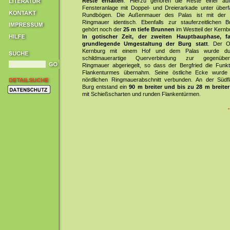
Reste erhalten
. Hierzu gehören die Reste einer au
Fensteranlage mit Doppel- und Dreierarkade unter über
Rundbögen. Die Außenmauer des Palas ist mit der s
Ringmauer identisch. Ebenfalls zur stauferzeitlichen B
gehört noch der
25 m tiefe Brunnen
im Westteil der Kernb
In gotischer Zeit, der zweiten Hauptbauphase, f
grundlegende Umgestaltung der Burg statt
. Der Os
Kernburg mit einem Hof und dem Palas wurde du
schildmauerartige Querverbindung zur gegenüberl
Ringmauer abgeriegelt, so dass der Bergfried die Funkt
Flankenturmes übernahm. Seine östliche Ecke wurde
nördlichen Ringmauerabschnitt verbunden. An der Südf
Burg entstand ein
90 m breiter und bis zu 28 m breite
mit Schießscharten und runden Flankentürmen.