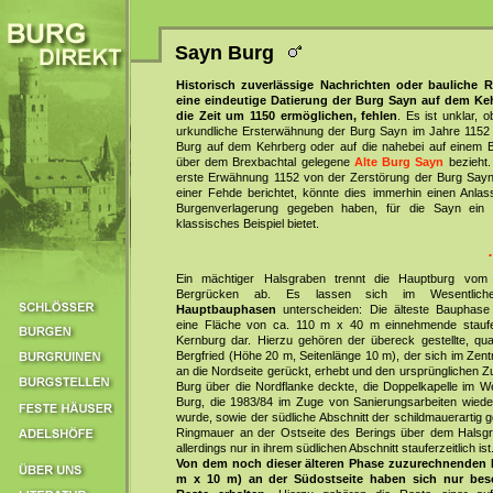
Sayn Burg
Historisch zuverlässige Nachrichten oder bauliche R
eine eindeutige Datierung der Burg Sayn auf dem Ke
die Zeit um 1150 ermöglichen, fehlen
. Es ist unklar, o
urkundliche Ersterwähnung der Burg Sayn im Jahre 1152 
Burg auf dem Kehrberg oder auf die nahebei auf einem 
über dem Brexbachtal gelegene
Alte Burg Sayn
bezieht
erste Erwähnung 1152 von der Zerstörung der Burg Say
einer Fehde berichtet, könnte dies immerhin einen Anlass
Burgenverlagerung gegeben haben, für die Sayn ein 
klassisches Beispiel bietet.
Ein mächtiger Halsgraben trennt die Hauptburg vom 
Bergrücken ab. Es lassen sich im Wesentli
Hauptbauphasen
unterscheiden: Die älteste Bauphase s
eine Fläche von ca. 110 m x 40 m einnehmende staufer
Kernburg dar. Hierzu gehören der übereck gestellte, qua
Bergfried (Höhe 20 m, Seitenlänge 10 m), der sich im Zen
an die Nordseite gerückt, erhebt und den ursprünglichen 
Burg über die Nordflanke deckte, die Doppelkapelle im We
Burg, die 1983/84 im Zuge von Sanierungsarbeiten wiede
wurde, sowie der südliche Abschnitt der schildmauerartig g
Ringmauer an der Ostseite des Berings über dem Halsgr
allerdings nur in ihrem südlichen Abschnitt stauferzeitlich ist
Von dem noch dieser älteren Phase zuzurechnenden P
m x 10 m) an der Südostseite haben sich nur bes