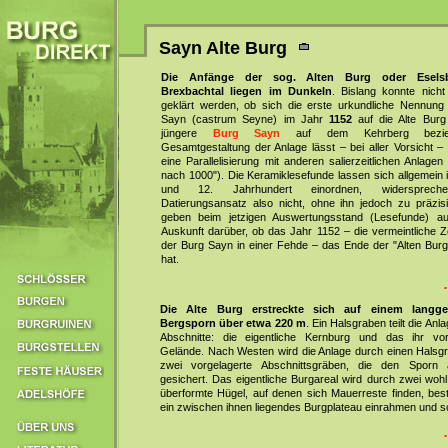
Sayn Alte Burg
Die Anfänge der sog. Alten Burg oder Esels
Brexbachtal liegen im Dunkeln
. Bislang konnte nicht
geklärt werden, ob sich die erste urkundliche Nennung
Sayn (castrum Seyne) im Jahr
1152
auf die Alte Burg
jüngere
Burg Sayn
auf dem Kehrberg bezie
Gesamtgestaltung der Anlage lässt – bei aller Vorsicht –
eine Parallelisierung mit anderen salierzeitlichen Anlagen
nach 1000"). Die Keramiklesefunde lassen sich allgemein 
und 12. Jahrhundert einordnen, widersprec
Datierungsansatz also nicht, ohne ihn jedoch zu präzisi
geben beim jetzigen Auswertungsstand (Lesefunde) a
Auskunft darüber, ob das Jahr 1152 – die vermeintliche Z
der Burg Sayn in einer Fehde – das Ende der "Alten Burg
hat.
Die Alte Burg erstreckte sich auf einem langg
Bergsporn über etwa 220 m
. Ein Halsgraben teilt die Anl
Abschnitte: die eigentliche Kernburg und das ihr vor
Gelände. Nach Westen wird die Anlage durch einen Halsg
zwei vorgelagerte Abschnittsgräben, die den Sporn a
gesichert. Das eigentliche Burgareal wird durch zwei wohl
überformte Hügel, auf denen sich Mauerreste finden, best
ein zwischen ihnen liegendes Burgplateau einrahmen und s