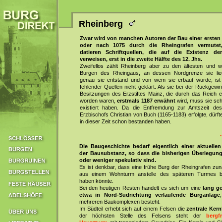
Rheinberg
Zwar wird von manchen Autoren der Bau einer erste
oder nach 1075 durch die Rheingrafen vermutet
datieren Schriftquellen, die auf die Existenz de
verweisen, erst in die zweite Hälfte des 12. Jhs.
Zweifellos zählt Rheinberg aber zu den ältesten und wi
Burgen des Rheingaus, an dessen Nordgrenze sie li
genau sie entstand und von wem sie erbaut wurde, ist
fehlender Quellen nicht geklärt. Als sie bei der Rückgew
Besitzungen des Erzstiftes Mainz, die durch das Reich e
worden waren,
erstmals 1187 erwähnt
wird, muss sie sch
existiert haben. Da die Entfremdung zur Amtszeit de
Erzbischofs Christian von Buch (1165-1183) erfolgte, dürft
in dieser Zeit schon bestanden haben.
Die Baugeschichte bedarf eigentlich einer aktuelle
der Bausubstanz, so dass die bisherigen Überlegun
oder weniger spekulativ sind.
Es ist denkbar, dass eine frühe Burg der Rheingrafen zun
aus einem Wohnturm anstelle des späteren Turmes b
haben könnte.
Bei den heutigen Resten handelt es sich um eine
lang ge
etwa in Nord-Südrichtung verlaufende Burganlage
mehreren Baukomplexen besteht.
Im Südteil erhebt sich auf einem Felsen die
zentrale Ker
der höchsten Stelle des Felsens steht der
bergfr