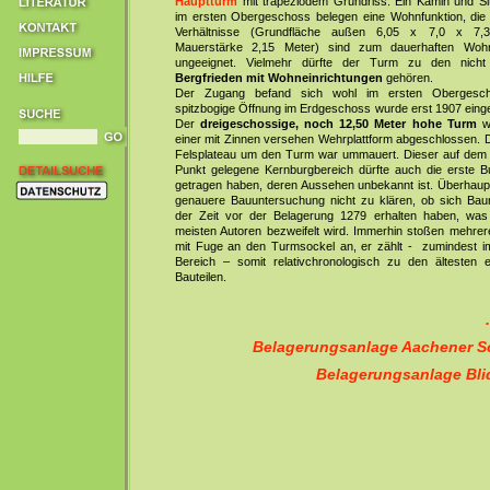
Hauptturm
mit trapeziodem Grundriss. Ein Kamin und Si
im ersten Obergeschoss belegen eine Wohnfunktion, die
Verhältnisse (Grundfläche außen 6,05 x 7,0 x 7,3
Mauerstärke 2,15 Meter) sind zum dauerhaften Woh
ungeeignet. Vielmehr dürfte der Turm zu den nicht 
Bergfrieden mit Wohneinrichtungen
gehören.
Der Zugang befand sich wohl im ersten Obergesch
spitzbogige Öffnung im Erdgeschoss wurde erst 1907 eing
Der
dreigeschossige, noch 12,50 Meter
hohe Turm
w
einer mit Zinnen versehen Wehrplattform abgeschlossen. D
Felsplateau um den Turm war ummauert. Dieser auf dem
Punkt gelegene Kernburgbereich dürfte auch die erste B
getragen haben, deren Aussehen unbekannt ist. Überhaupt
genauere Bauuntersuchung nicht zu klären, ob sich Bau
der Zeit vor der Belagerung 1279 erhalten haben, wa
meisten Autoren bezweifelt wird. Immerhin stoßen mehrere
mit Fuge an den Turmsockel an, er zählt - zumindest i
Bereich – somit relativchronologisch zu den ältesten e
Bauteilen.
Belagerungsanlage Aachener S
Belagerungsanlage Bl