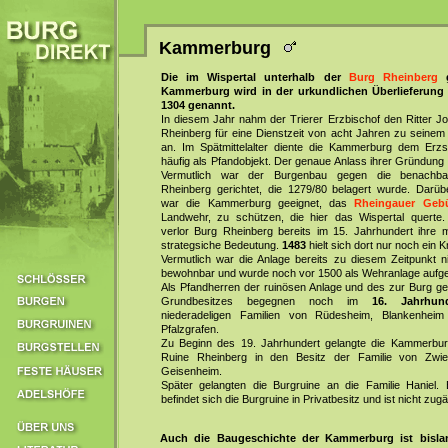
Kammerburg
Die im Wispertal unterhalb der
Burg Rheinberg
g
Kammerburg wird in der urkundlichen Überlieferung
1304 genannt.
In diesem Jahr nahm der Trierer Erzbischof den Ritter J
Rheinberg für eine Dienstzeit von acht Jahren zu seine
an. Im Spätmittelalter diente die Kammerburg dem Erzst
häufig als Pfandobjekt. Der genaue Anlass ihrer Gründung i
Vermutlich war der Burgenbau gegen die benachba
Rheinberg gerichtet, die 1279/80 belagert wurde. Darüb
war die Kammerburg geeignet, das
Rheingauer Geb
Landwehr, zu schützen, die hier das Wispertal querte.
verlor Burg Rheinberg bereits im 15. Jahrhundert ihre mi
strategsiche Bedeutung.
1483
hielt sich dort nur noch ein K
Vermutlich war die Anlage bereits zu diesem Zeitpunkt n
bewohnbar und wurde noch vor 1500 als Wehranlage aufg
Als Pfandherren der ruinösen Anlage und des zur Burg g
Grundbesitzes begegnen noch im
16. Jahrhund
niederadeligen Familien von Rüdesheim, Blankenhei
Pfalzgrafen.
Zu Beginn des 19. Jahrhundert gelangte die Kammerbur
Ruine Rheinberg in den Besitz der Familie von Zwie
Geisenheim.
Später gelangten die Burgruine an die Familie Haniel. 
befindet sich die Burgruine in Privatbesitz und ist nicht zugä
Auch die Baugeschichte der Kammerburg ist bislan