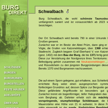
Schwalbach
Burg Schwalbach, die wohl
schönste Taunusbu
umfangreich saniert und ist voraussichtlich ab 2023 
besichtigen.
Der Ort Schwalbach wird bereits 790 in einer Urkunde 
Großen genannt.
Zunächst war er im Besitz der Abtei Prüm, dann ging er
Vögte, die Grafen von Katzenelnbogen, über.
1368
erhie
Stadtrecht. Zugleich begann Graf Eberhard V. von Katze
(gest. 1402) mit dem
Bau der Burg
, die bis
1371
fertig gest
Diese zur Verstärkung der Nordgrenze ihres Territoriums 
Befestigung gehört zusammen mit
Neukatzenelnbogen
, 
und Rüsselsheim zu den jüngsten Burggründungen diese
Bereits 1370 sind Burgmannen nachzuweisen.
Die auf einem Sporn gelegene, gut erhaltene, aus Schiefer
errichtete Burg weist einen ausgesprochen symmet
fünfeckigen Grundriss auf, dessen Spitze zur Bergseite geri
Diese gefährdete Angriffsseite ist besonders gut g
Zunächst trennt ein bogenförmiger, tiefer Halsgraben das
vom Berghang ab. Dahinter erhebt sich die
mächtig
vorspringende, stumpfwinklige Schildmauer
, die 
Mauerstärke eine Höhe von 21 m aufweist. In diese Fr
mittig eingestellt ist der
runde, fünfstöckige Bergfrie