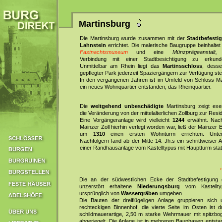
Martinsburg
Die Martinsburg wurde zusammen mit der
Stadtbefesti
Lahnstein
errichtet. Die malerische Baugruppe beinhaltet
Fastnachtsmuseum
und eine
Münzprägeanstalt,
d
Verbindung mit einer Stadtbesichtigung zu erkund
Unmittelbar am Rhein liegt das
Martinsschloss
, desse
gepflegter Park jederzeit Spaziergängern zur Verfügung ste
In den vergangenen Jahren ist im Umfeld von Schloss Ma
ein neues Wohnquartier entstanden, das Rheinquartier.
Die
weitgehend unbeschädigte
Martinsburg zeigt exe
die Veränderung von der mittelalterlichen Zollburg zur Resi
Eine Vorgängeranlage wird vielleicht
1244
erwähnt. Nac
Mainzer Zoll hierhin verlegt worden war, ließ der Mainzer 
um
1310
einen ersten Wohnturm errichten. Unte
Nachfolgern fand ab der Mitte 14. Jh.s ein schrittweiser
einer Randhausanlage vom Kastelltypus mit Hauptturm stat
Die an der südwestlichen Ecke der Stadtbefestigung 
unzerstört erhaltene
Niederungsburg
vom Kastellt
ursprünglich von
Wassergräben
umgeben.
Die Bauten der dreiflügeligen Anlage gruppieren sich
rechteckigen Binnenhof, die vierte Seite im Osten ist d
schildmauerartige, 2,50 m starke Wehrmauer mit spitzbo
abgeriegelt. Die Anlage ist in mehreren Bauphasen entsta