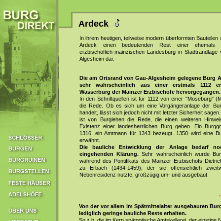
Ardeck
In ihrem heutigen, teilweise modern überformten Bauteilen s
Ardeck einen bedeutenden Rest einer ehemals w
erzbischöflich-mainzischen Landesburg in Stadtrandlage
Algesheim dar.
Die am Ortsrand von Gau-Algesheim gelegene Burg A
sehr wahrscheinlich aus einer erstmals 1112 e
Wasserburg der Mainzer Erzbischöfe hervorgegangen.
In den Schriftquellen ist für 1112 von einer "Moseburg" 
die Rede. Ob es sich um eine Vorgängeranlage der Bu
handelt, lässt sich jedoch nicht mit letzter Sicherheit sage
ist von Burglehen die Rede, die einen weiteren Hinwei
Existenz einer landesherrlichen Burg geben. Ein Burggra
1316, ein Amtmann für 1343 bezeugt. 1350 wird eine Bu
erwähnt.
Die bauliche Entwicklung der Anlage bedarf no
eingehenden Klärung.
Sehr wahrscheinlich wurde Bur
während des Pontifikats des Mainzer Erzbischofs Dietri
zu Erbach (1434-1459), der sie offensichtlich zweit
Nebenresidenz nutzte, großzügig um- und ausgebaut.
Von der vor allem im Spätmittelalter ausgebauten Bur
lediglich geringe bauliche Reste erhalten.
So z.b. die im Kern spätgotische Amtskellerei, der einstige N