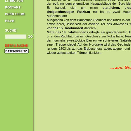
der evtl. mit dem ehemaligen Hauptgebäude der Burg ident
Es handelt sich um einen
stattlichen, urs
dreigeschossigen Putzbau
mit bis zu zwei Meter
Außenmauern.
Ausgehend von dem Baubefund (Baunaht und Knick in der
sowie Keller) lässt sich der östliche Teil des Anwesens 
vor das 15. Jahrhundert
datieren.
Mitte des 19. Jahrhunderts
erfolgte ein grundlegender U
u. a. den Rückbau um ein Geschoss zur Folge hatte. Ferne
der nunmehr zweistöckige Bau ein verschiefertes Satteld
einen Treppengiebel. Auf der Nordseite wird das Gebäude
runden, 1803 bis auf das Erdgeschoss abgetragenen und 
wieder aufgestocken Türmen flankiert.
... zum Gr