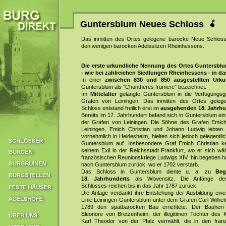
Guntersblum Neues Schloss
Das inmitten des Ortes gelegene barocke Neue Schloss
den wenigen barocken Adelssitzen Rheinhessens.
Die erste urkundliche Nennung des Ortes Guntersblu
- wie bei zahlreichen Siedlungen Rheinhessens - in das
In einer
zwischen 830 und 850 ausgestellten Urk
Guntersblum als "Chuntheres frumere" bezeichnet.
Im
Mittelalter
gelangte Guntersblum in die Verfügungsg
Grafen von Leiningen. Das inmitten des Ortes gele
Schloss entstand freilich erst im
ausgehenden 18. Jahrhu
Bereits im 17. Jahrhundert befand sich in Guntersblum ein
der Grafen von Leiningen. Die Söhne des Grafen Emich
Leiningen, Emich Christian und Johann Ludwig lebten
vornehmlich in Heidesheim, hielten sich jedoch gelegentli
Guntersblum auf. Insbesondere Graf Emich Christian k
seinem Exil in der Reichsstadt Frankfurt, wo er sich wä
französischen Reunionskriege Ludwigs XIV. hin begeben ha
nach Guntersblum zurück, wo er 1702 verstarb.
Das Schloss in Guntersblum diente u. a. zu
Beg
18. Jahrhunderts
als Witwensitz. Die Anfänge d
Schlosses reichen bis in das Jahr 1787 zurück.
Die Anlage verdankt ihre Entstehung der Ausbildung eine
Linie Leiningen-Guntersblum unter dem Grafen Carl Wilhel
1789 den spätbarocken Bau errichtete. Der Bauherr
Eleonore von Bretzenheim, der illegitimen Tochter des K
Karl Theodor von der Pfalz vermählt, die in den fran