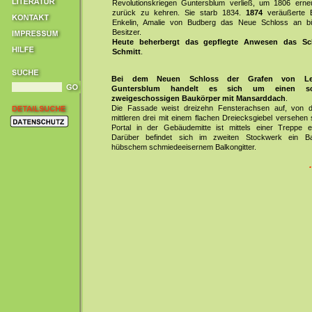
Revolutionskriegen Guntersblum verließ, um 1806 erneu
zurück zu kehren. Sie starb 1834.
1874
veräußerte E
Enkelin, Amalie von Budberg das Neue Schloss an bü
Besitzer.
Heute beherbergt das gepflegte Anwesen das
Sc
Schmitt
.
Bei dem Neuen Schloss der Grafen von Lei
Guntersblum handelt es sich um einen sch
zweigeschossigen Baukörper mit Mansarddach
.
Die Fassade weist dreizehn Fensterachsen auf, von 
mittleren drei mit einem flachen Dreiecksgiebel versehen
Portal in der Gebäudemitte ist mittels einer Treppe er
Darüber befindet sich im zweiten Stockwerk ein Ba
hübschem schmiedeeisernem Balkongitter.