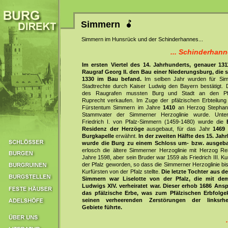
Simmern
Simmern im Hunsrück und der Schinderhannes...
... Schinderhan
Im ersten Viertel des 14. Jahrhunderts, genauer 131
Raugraf Georg II. den Bau einer Niederungsburg, die 
1330 im Bau befand.
Im selben Jahr wurden für Sim
Stadtrechte durch Kaiser Ludwig den Bayern bestätigt. 
des Raugrafen mussten Burg und Stadt an den Pfa
Ruprecht verkaufen. Im Zuge der pfälzischen Erbteilun
Fürstentum Simmern im Jahre
1410
an Herzog Stephan,
Stammvater der Simmerner Herzoglinie wurde. Unte
Friedrich I. von Pfalz-Simmern (1459-1480) wurde die
Residenz der Herzöge
ausgebaut, für das Jahr
1469
Burgkapelle
erwähnt.
In der zweiten Hälfte des 15. Jah
wurde die Burg zu einem Schloss um- bzw. ausgeb
erlosch die ältere Simmerner Herzoglinie mit Herzog Re
Jahre 1598, aber sein Bruder war 1559 als Friedrich III. Ku
der Pfalz geworden, so dass die Simmerner Herzoglinie bi
Kurfürsten von der Pfalz stellte.
Die letzte Tochter aus 
Simmern war Liselotte von der Pfalz, die mit de
Ludwigs XIV. verheiratet war. Dieser erhob 1686 Ans
das pfälzische Erbe, was zum Pfälzischen Erbfolge
seinen verheerenden Zerstörungen der linksrhe
Gebiete führte.