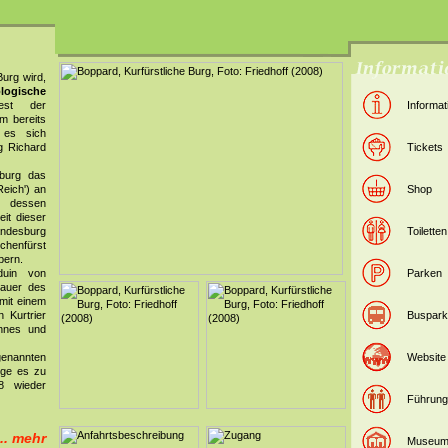
Burg wird,
logische
est der
Informat
m bereits
e es sich
g Richard
Tickets
mburg das
eich') an
Shop
r dessen
it dieser
ndesburg
Toiletten
chenfürst
bern.
duin von
Parken
auer des
mit einem
 Kurtrier
Buspark
nnes und
enannten
Website
lge es zu
8 wieder
Führun
... mehr
Museu