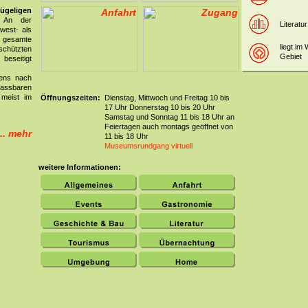
lügeligen
. An der
Literatur
west- als
 gesamte
liegt im
chützten
Gebiet
beseitigt
bens nach
fassbaren
 meist im
Öffnungszeiten:
Dienstag, Mittwoch und Freitag 10 bis
17 Uhr Donnerstag 10 bis 20 Uhr
Samstag und Sonntag 11 bis 18 Uhr an
Feiertagen auch montags geöffnet von
... mehr
11 bis 18 Uhr
Museumsrundgang virtuell
weitere Informationen: