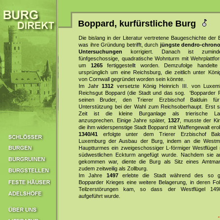
Boppard, kurfürstliche Burg
Die bislang in der Literatur vertretene Baugeschichte der 
was ihre Gründung betrifft, durch
jüngste dendro-chrono
Untersuchungen
korrigiert. Danach ist zumind
fünfgeschossige, quadratische Wohnturm mit Wehrplattfor
um
1265
fertiggestellt worden. Demzufolge handelt
ursprünglich um eine Reichsburg, die zeitlich unter Köni
von Cornwall gegründet worden sein könnte.
Im Jahr
1312
versetzte König Heinrich III. von Luxe
Reichsgut Boppard (die Stadt und das sog. 'Bopparder R
seinen Bruder, den Trierer Erzbischof Balduin fü
Unterstützung bei der Wahl zum Reichsoberhaupt. Erst se
Zeit ist die kleine Burganlage als trierische La
anzusprechen. Einige Jahre später,
1327
, musste der Kir
die ihm widerspenstige Stadt Boppard mit Waffengewalt ero
1340/41
erfolgte unter dem Trierer Erzbischof Bal
Luxemburg der Ausbau der Burg, indem an die Westm
Hauptturmes ein zweigeschossiger L-förmiger Westflügel 
südwestlichen Eckturm angefügt wurde. Nachdem sie an
gekommen war, diente die Burg als Sitz eines Amtma
zudem zeitweilig als Zollburg.
Im Jahre
1497
erlebte die Stadt während des so g
Bopparder Krieges eine weitere Belagerung, in deren Fo
Teilzerstörungen kam, so dass der Westflügel 149
aufgeführt wurde.