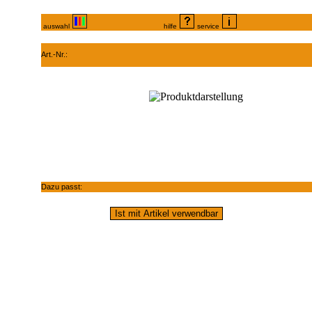
auswahl
hilfe
service
Art.-Nr.:
Dazu passt: