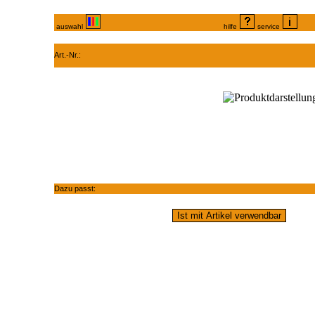
auswahl
hilfe
service
Art.-Nr.:
Dazu passt: