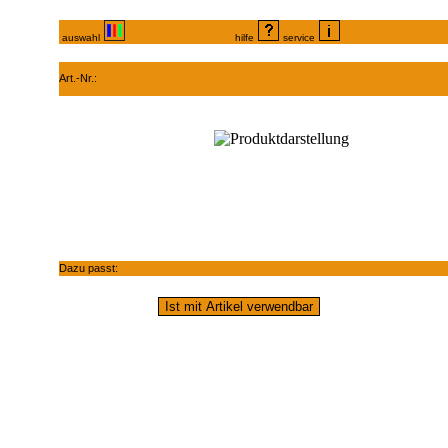
auswahl
hilfe
service
Art.-Nr.:
Dazu passt: