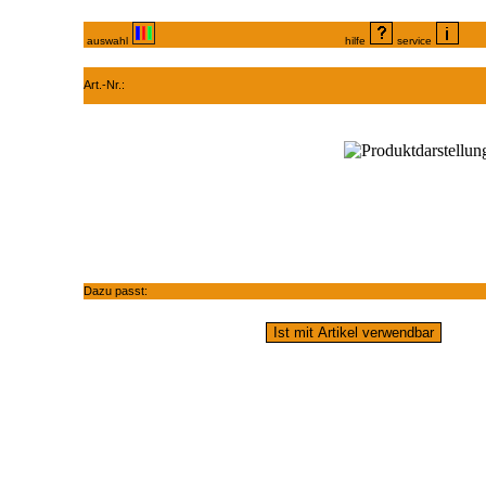
auswahl
hilfe
service
Art.-Nr.:
Dazu passt: